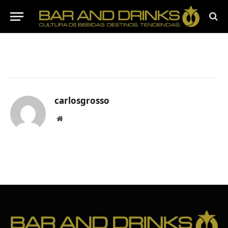
By
carlosgrosso
25 septiembre, 2024
1 Min Read
carlosgrosso
Website