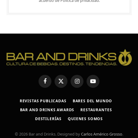
acuerdo de Política de privacidad.
Facebook
X
Instagram
YouTube
(Twitter)
REVISTAS PUBLICADAS
BARES DEL MUNDO
BAR AND DRINKS AWARDS
RESTAURANTES
DESTILERÍAS
QUIENES SOMOS
© 2026 Bar and Drinks. Designed by
Carlos Américo Grosso
.