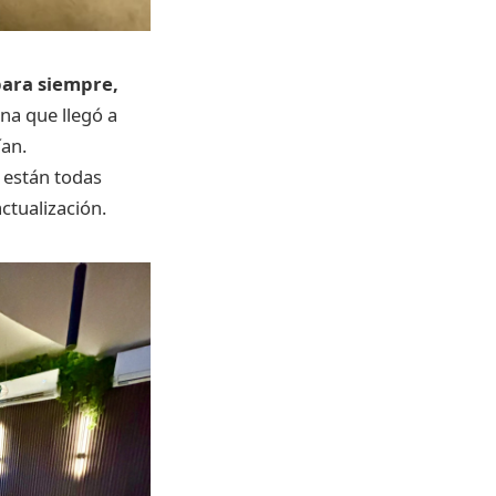
para siempre,
ena que llegó a
ían.
están todas
ctualización.