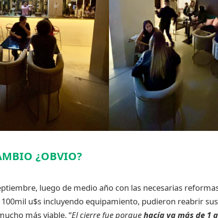
AMBIO ¿OBVIO?
septiembre, luego de medio año con las necesarias reformas
 100mil u$s incluyendo equipamiento, pudieron reabrir su
mucho más viable. “
El cierre fue porque
hacía ya más de 1 a