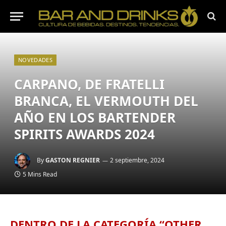
NOVEDADES
CARPANO, DE FRATELLI
BRANCA, EL VERMOUTH DEL
AÑO EN LOS BARTENDER
SPIRITS AWARDS 2024
By
GASTON REGNIER
2 septiembre, 2024
5 Mins Read
DENTRO DE LA CATEGORÍA “OTHER