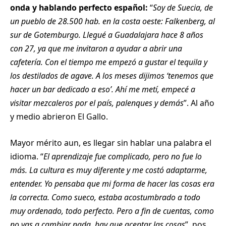
onda y hablando perfecto español:
“
Soy de Suecia, de
un pueblo de 28.500 hab. en la costa oeste: Falkenberg, al
sur de Gotemburgo. Llegué a Guadalajara hace 8 años
con 27, ya que me invitaron a ayudar a abrir una
cafetería. Con el tiempo me empezó a gustar el tequila y
los destilados de agave. A los meses dijimos ‘tenemos que
hacer un bar dedicado a eso’. Ahí me metí, empecé a
visitar mezcaleros por el país, palenques y demás
”. Al año
y medio abrieron El Gallo.
Mayor mérito aun, es llegar sin hablar una palabra el
idioma. “
El aprendizaje fue complicado, pero no fue lo
más. La cultura es muy diferente y me costó adaptarme,
entender. Yo pensaba que mi forma de hacer las cosas era
la correcta. Como sueco, estaba acostumbrado a todo
muy ordenado, todo perfecto. Pero a fin de cuentas, como
no vas a cambiar nada, hay que aceptar las cosas
”, nos