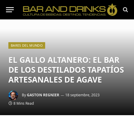
BARES DEL MUNDO
EL GALLO ALTANERO: EL BAR
DE LOS DESTILADOS TAPATÍOS
ARTESANALES DE AGAVE
By
GASTON REGNIER
18 septiembre, 2023
8 Mins Read