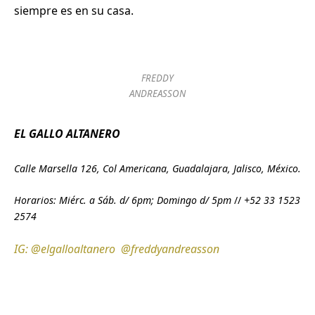
siempre es en su casa.
FREDDY
ANDREASSON
EL GALLO ALTANERO
Calle Marsella 126, Col Americana,
Guadalajara, Jalisco, México.
Horarios: Miérc. a Sáb. d/ 6pm;
Domingo d/ 5pm
//
+52 33 1523
2574
IG: @elgalloaltanero
@freddyandreasson