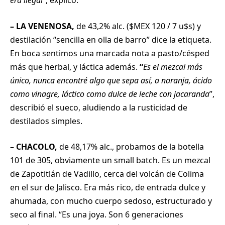
era ilegal
”, explicó.
– LA VENENOSA,
de 43,2% alc. ($MEX 120 / 7 u$s) y
destilación “sencilla en olla de barro” dice la etiqueta.
En boca sentimos una marcada nota a pasto/césped
más que herbal, y láctica además.
“
Es el mezcal más
único, nunca encontré algo que sepa así, a naranja, ácido
como vinagre, láctico como dulce de leche con jacaranda
”,
describió el sueco, aludiendo a la rusticidad de
destilados simples.
– CHACOLO,
de 48,17% alc., probamos de la botella
101 de 305, obviamente un small batch. Es un mezcal
de Zapotitlán de Vadillo, cerca del volcán de Colima
en el sur de Jalisco. Era más rico, de entrada dulce y
ahumada, con mucho cuerpo sedoso, estructurado y
seco al final. “Es una joya. Son 6 generaciones