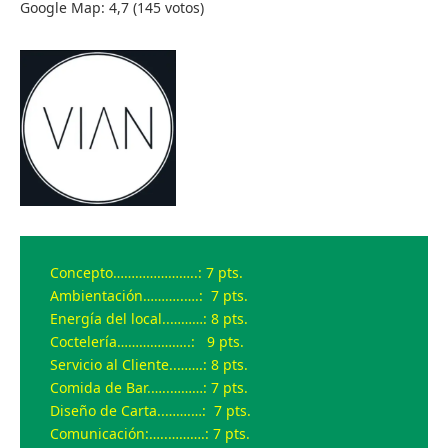
Google Map: 4,7 (145 votos)
Concepto…………………..: 7 pts.
Ambientación………..….: 7 pts.
Energía del local..………: 8 pts.
Coctelería………………..: 9 pts.
Servicio al Cliente..…….: 8 pts.
Comida de Bar.…..………: 7 pts.
Diseño de Carta..…….…: 7 pts.
Comunicación:…..……….: 7 pts.