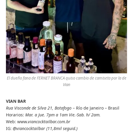
El dueño fana de FERNET BRANCA quiso cambio de camiseta por la de
Vian
VIAN BAR
Rua Visconde de Silva 21, Botafogo
– Río de Janeiro – Brasil
Horarios:
Mar. a Jue. 7pm a 1am
Vie.-Sab. h/ 2am.
Web: www.
viancocktailbar.com.br
IG:
@viancocktailbar (11,8mil seguid.)