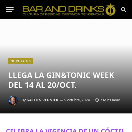
NOVEDADES
LLEGA LA GIN&TONIC WEEK
DEL 14 AL 20/OCT.
By
GASTON REGNIER
9 octubre, 2024
7 Mins Read
CELEBRA LA VIGENCIA DE UN CÓCTEL