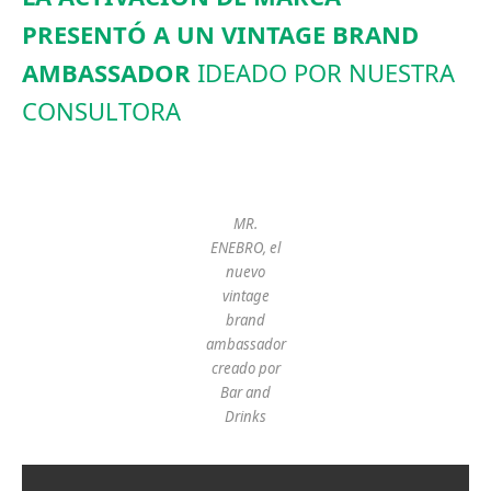
PRESENTÓ A UN VINTAGE BRAND
AMBASSADOR
IDEADO POR NUESTRA
CONSULTORA
MR.
ENEBRO, el
nuevo
vintage
brand
ambassador
creado por
Bar and
Drinks